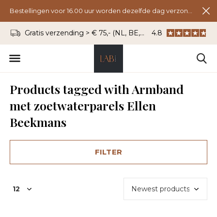
Bestellingen voor 16.00 uur worden dezelfde dag verzonden.
Gratis verzending > € 75,- (NL, BE, DU)
4.8
WhatsApp: 06 - 8
Products tagged with Armband
met zoetwaterparels Ellen
Beekmans
FILTER