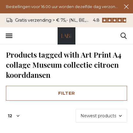
Bestellingen voor 16.00 uur worden dezelfde dag verzonden.
Gratis verzending > € 75,- (NL, BE, DU)
4.8
WhatsApp: 06 - 8
Products tagged with Art Print A4
collage Museum collectie citroen
koorddansen
FILTER