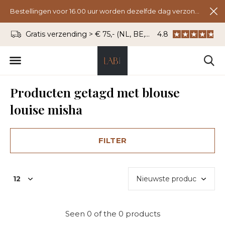
Bestellingen voor 16.00 uur worden dezelfde dag verzonden.
Gratis verzending > € 75,- (NL, BE, DU)
4.8
WhatsApp: 06 - 8
Producten getagd met blouse
louise misha
FILTER
Seen 0 of the 0 products