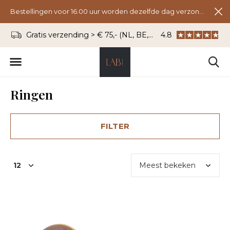
Bestellingen voor 16.00 uur worden dezelfde dag verzonden.
Gratis verzending > € 75,- (NL, BE, DU)
4.8
WhatsApp: 06 - 8
Ringen
FILTER