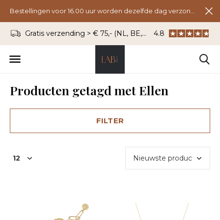
Bestellingen voor 16.00 uur worden dezelfde dag verzonden.
Gratis verzending > € 75,- (NL, BE, DU)
4.8
WhatsApp: 06 - 8
Producten getagd met Ellen
FILTER