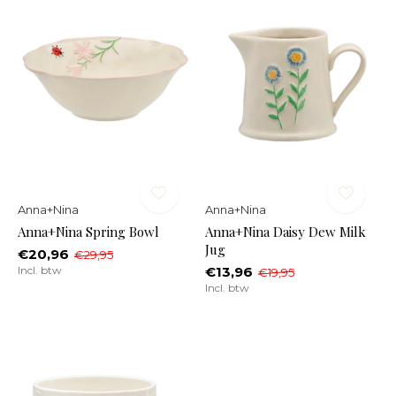
Anna+Nina
Anna+Nina
Anna+Nina Spring Bowl
Anna+Nina Daisy Dew Milk
Jug
€20,96
€29,95
Incl. btw
€13,96
€19,95
Incl. btw