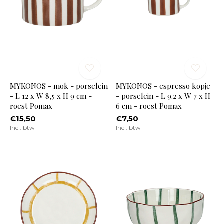
MYKONOS - mok - porselein
MYKONOS - espresso kopje
- L 12 x W 8,5 x H 9 cm -
- porselein - L 9.2 x W 7 x H
roest Pomax
6 cm - roest Pomax
€15,50
€7,50
Incl. btw
Incl. btw