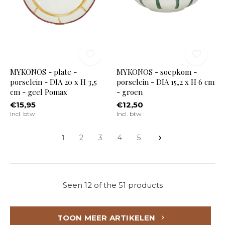
MYKONOS - plate -
MYKONOS - soepkom -
porselein - DIA 20 x H 3,5
porselein - DIA 15,2 x H 6 cm
cm - geel Pomax
- groen
€15,95
€12,50
Incl. btw
Incl. btw
1
2
3
4
5
Seen 12 of the 51 products
TOON MEER ARTIKELEN