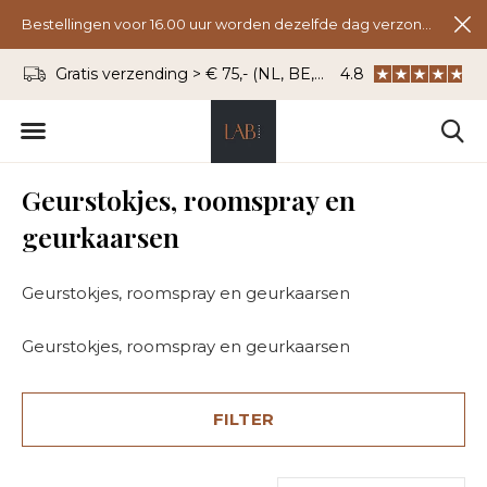
Bestellingen voor 16.00 uur worden dezelfde dag verzonden.
Gratis verzending > € 75,- (NL, BE, DU)
4.8
WhatsApp: 06 - 8
Geurstokjes, roomspray en
geurkaarsen
Geurstokjes, roomspray en geurkaarsen
Geurstokjes, roomspray en geurkaarsen
FILTER