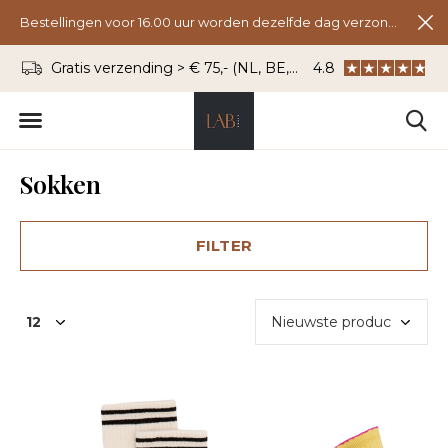
Bestellingen voor 16.00 uur worden dezelfde dag verzonden.
Gratis verzending > € 75,- (NL, BE, DU)
4.8
WhatsApp: 06 - 8
Sokken
FILTER