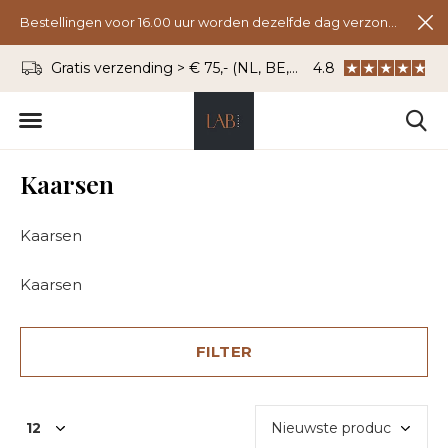
Bestellingen voor 16.00 uur worden dezelfde dag verzonden.
Gratis verzending > € 75,- (NL, BE, DU)
4.8
WhatsApp: 06 - 8
Kaarsen
Kaarsen
Kaarsen
FILTER