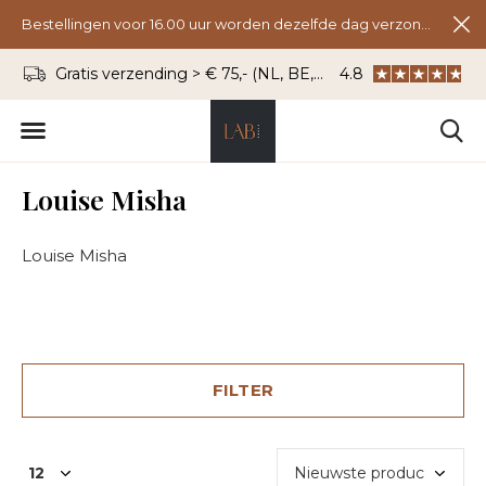
Bestellingen voor 16.00 uur worden dezelfde dag verzonden.
Gratis verzending > € 75,- (NL, BE, DU)
4.8
WhatsApp: 06 - 8
Louise Misha
Louise Misha
FILTER