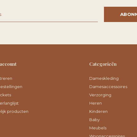
ABON
 account
Categorieën
treren
Dameskleding
bestellingen
Damesaccessoires
ickets
Verzorging
erlanglijst
Heren
lijk producten
Kinderen
Baby
Meubels
Woonaccessoires