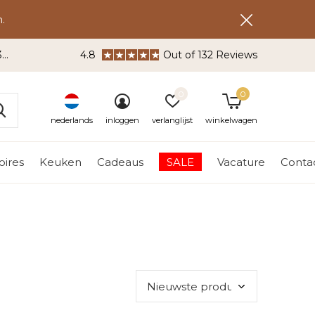
.
3
4.8
Out of 132 Reviews
0
0
nederlands
inloggen
verlanglijst
winkelwagen
ires
Keuken
Cadeaus
SALE
Vacature
Conta