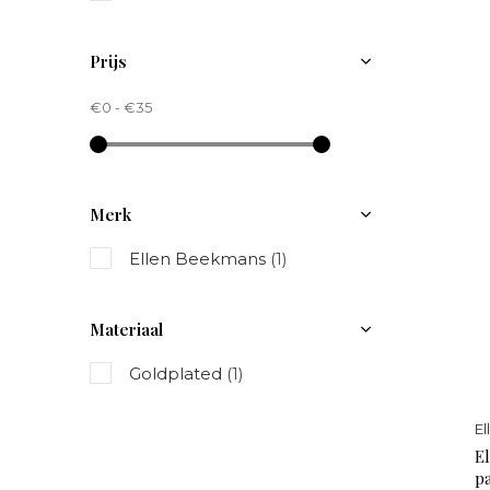
Prijs
€0
-
€35
Merk
Ellen Beekmans
(1)
Materiaal
Goldplated
(1)
E
E
p