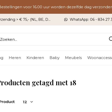
Bestellingen voor 16.00 uur worden dezelfde dag verzonden
rzending > € 75,- (NL, BE, DU)
WhatsApp: 06 - 834 27 33
ng
Heren
Kinderen
Baby
Meubels
Woonaccesso
roducten getagd met 18
 Product