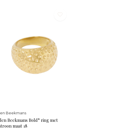
llen Beekmans
llen Beekmans Bold” ring met
atroon maat 18