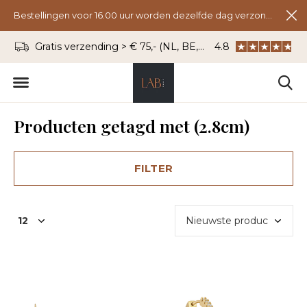
Bestellingen voor 16.00 uur worden dezelfde dag verzonden.
Gratis verzending > € 75,- (NL, BE, DU)
4.8
WhatsApp: 06 - 8
Producten getagd met (2.8cm)
FILTER