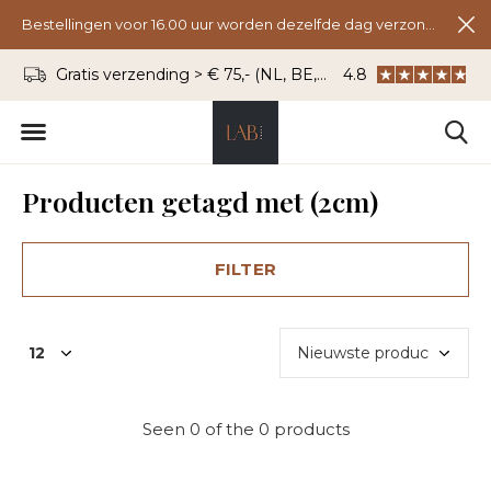
Bestellingen voor 16.00 uur worden dezelfde dag verzonden.
Gratis verzending > € 75,- (NL, BE, DU)
4.8
WhatsApp: 06 - 8
Producten getagd met (2cm)
FILTER
Seen 0 of the 0 products