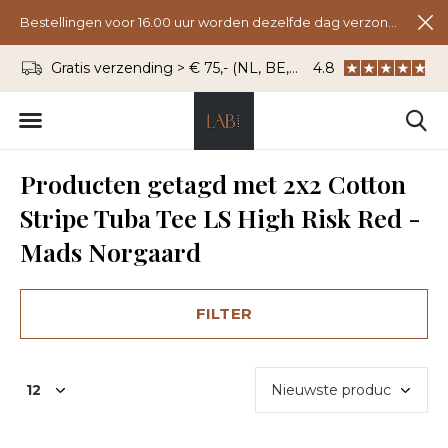
Bestellingen voor 16.00 uur worden dezelfde dag verzonden.
Gratis verzending > € 75,- (NL, BE, DU)
4.8
WhatsApp: 06 - 8
Producten getagd met 2x2 Cotton
Stripe Tuba Tee LS High Risk Red -
Mads Norgaard
FILTER