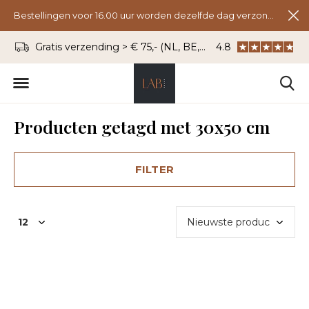
Bestellingen voor 16.00 uur worden dezelfde dag verzonden.
Gratis verzending > € 75,- (NL, BE, DU)
4.8
WhatsApp: 06 - 8
Producten getagd met 30x50 cm
FILTER