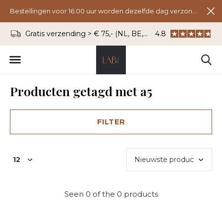
Bestellingen voor 16.00 uur worden dezelfde dag verzonden.
Gratis verzending > € 75,- (NL, BE, DU)
4.8
WhatsApp: 06 - 8
Producten getagd met a5
FILTER
Seen 0 of the 0 products