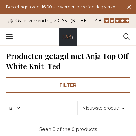
Bestellingen voor 16.00 uur worden dezelfde dag verzonden.
Gratis verzending > € 75,- (NL, BE, DU)
4.8
WhatsApp: 06 - 8
Producten getagd met Anja Top Off
White Knit-Ted
FILTER
Seen 0 of the 0 products