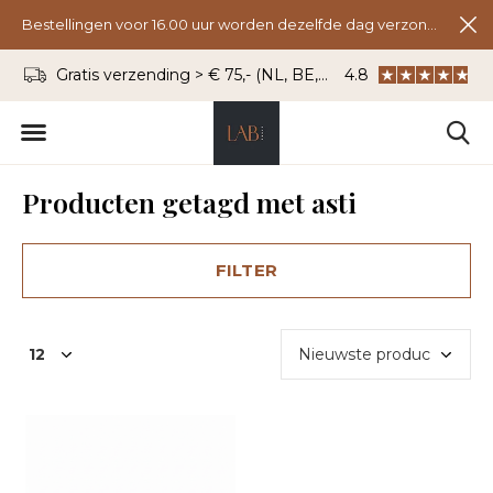
Bestellingen voor 16.00 uur worden dezelfde dag verzonden.
Gratis verzending > € 75,- (NL, BE, DU)
4.8
WhatsApp: 06 - 8
Producten getagd met asti
FILTER