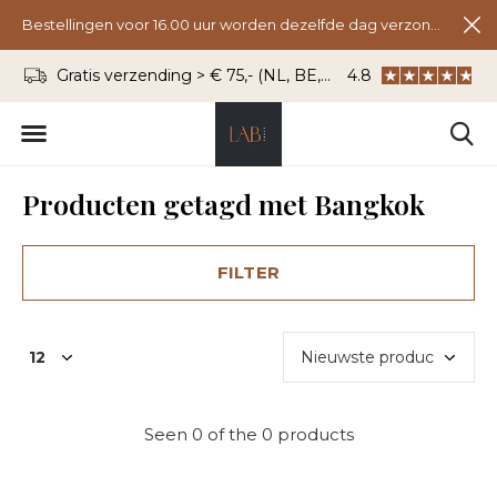
Bestellingen voor 16.00 uur worden dezelfde dag verzonden.
Gratis verzending > € 75,- (NL, BE, DU)
4.8
WhatsApp: 06 - 8
Producten getagd met Bangkok
FILTER
Seen 0 of the 0 products