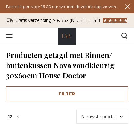
Bestellingen voor 16.00 uur worden dezelfde dag verzonden.
Gratis verzending > € 75,- (NL, BE, DU)
4.8
WhatsApp: 06 - 8
Producten getagd met Binnen/
buitenkussen Nova zandkleurig
30x60cm House Doctor
FILTER