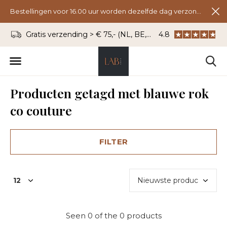
Bestellingen voor 16.00 uur worden dezelfde dag verzonden.
Gratis verzending > € 75,- (NL, BE, DU)
4.8
WhatsApp: 06 - 8
Producten getagd met blauwe rok
co couture
FILTER
Seen 0 of the 0 products