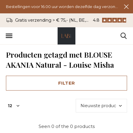
Bestellingen voor 16.00 uur worden dezelfde dag verzonden.
Gratis verzending > € 75,- (NL, BE, DU)
4.8
WhatsApp: 06 - 8
Producten getagd met BLOUSE
AKANIA Natural - Louise Misha
FILTER
Seen 0 of the 0 products