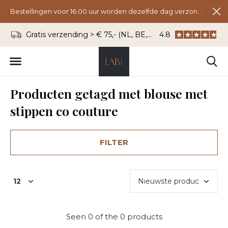
Bestellingen voor 16.00 uur worden dezelfde dag verzonden.
Gratis verzending > € 75,- (NL, BE, DU)
4.8
WhatsApp: 06 - 8
Producten getagd met blouse met
stippen co couture
FILTER
Seen 0 of the 0 products