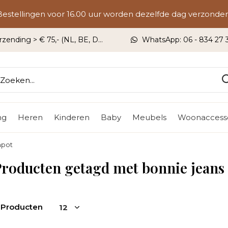
Bestellingen voor 16.00 uur worden dezelfde dag verzonden
rzending > € 75,- (NL, BE, DU)
WhatsApp: 06 - 834 27 33
ng
Heren
Kinderen
Baby
Meubels
Woonaccesso
apot
roducten getagd met bonnie jeans
 Producten