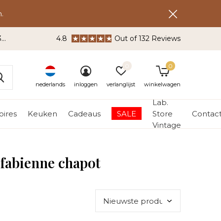
.
3
4.8
Out of 132 Reviews
0
0
nederlands
inloggen
verlanglijst
winkelwagen
Lab.
ires
Keuken
Cadeaus
SALE
Store
Contac
Vintage
 fabienne chapot