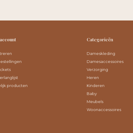
 account
Categorieën
treren
Dameskleding
bestellingen
Damesaccessoires
ickets
Verzorging
erlanglijst
Heren
lijk producten
Kinderen
Baby
Meubels
Woonaccessoires