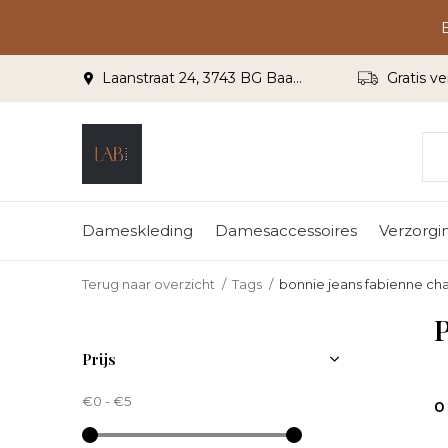
Laanstraat 24, 3743 BG Baarn
Gratis ve
Dameskleding
Damesaccessoires
Verzorgi
Terug naar overzicht
Tags
bonnie jeans fabienne ch
P
Prijs
€0
-
€5
0