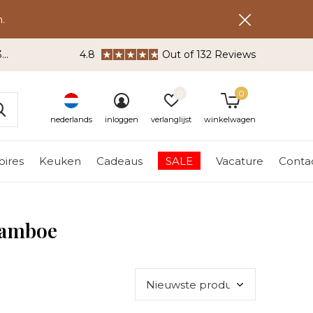
.
3
4.8
Out of 132 Reviews
0
0
nederlands
inloggen
verlanglijst
winkelwagen
ires
Keuken
Cadeaus
SALE
Vacature
Conta
lamboe