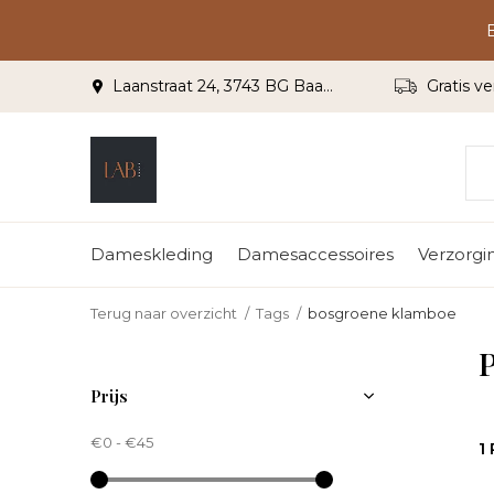
Laanstraat 24, 3743 BG Baarn
Gratis ve
Dameskleding
Damesaccessoires
Verzorgi
Terug naar overzicht
Tags
bosgroene klamboe
Prijs
€0
-
€45
1