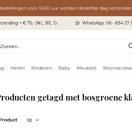
Bestellingen voor 16.00 uur worden dezelfde dag verzonden
rzending > € 75,- (NL, BE, DU)
WhatsApp: 06 - 834 27 33
ng
Heren
Kinderen
Baby
Meubels
Woonaccesso
Producten getagd met bosgroene k
 Product