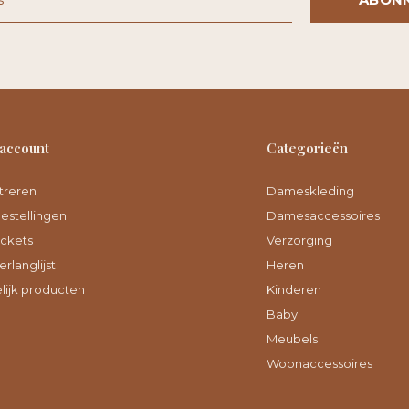
 account
Categorieën
treren
Dameskleding
bestellingen
Damesaccessoires
ickets
Verzorging
erlanglijst
Heren
lijk producten
Kinderen
Baby
Meubels
Woonaccessoires