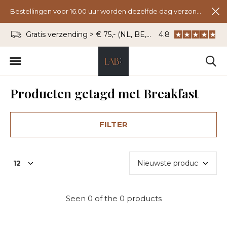
Bestellingen voor 16.00 uur worden dezelfde dag verzonden.
Gratis verzending > € 75,- (NL, BE, DU)
4.8
WhatsApp: 06 - 8
Producten getagd met Breakfast
FILTER
Seen 0 of the 0 products