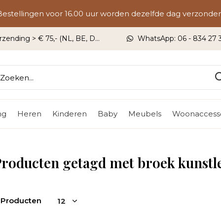
Bestellingen voor 16.00 uur worden dezelfde dag verzonden
rzending > € 75,- (NL, BE, DU)
WhatsApp: 06 - 834 27 33
ng
Heren
Kinderen
Baby
Meubels
Woonaccesso
roducten getagd met broek kunstl
 Producten