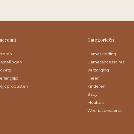
 account
Categorieën
treren
Dameskleding
bestellingen
Damesaccessoires
ickets
Verzorging
erlanglijst
Heren
lijk producten
Kinderen
Baby
Meubels
Woonaccessoires