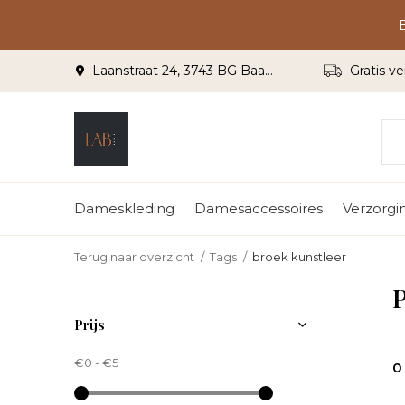
Laanstraat 24, 3743 BG Baarn
Gratis ve
Dameskleding
Damesaccessoires
Verzorgi
Terug naar overzicht
Tags
broek kunstleer
P
Prijs
€0
-
€5
0