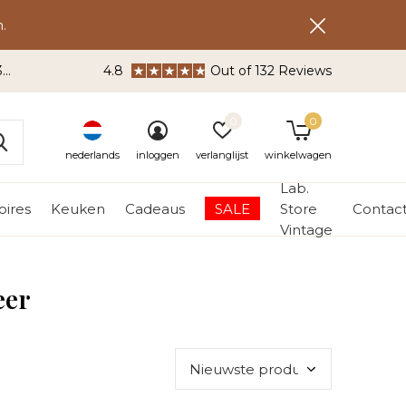
.
3
4.8
Out of 132 Reviews
0
0
nederlands
inloggen
verlanglijst
winkelwagen
Lab.
ires
Keuken
Cadeaus
SALE
Store
Contac
Vintage
eer