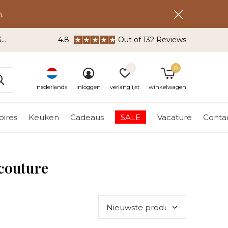
.
3
4.8
Out of 132 Reviews
0
0
nederlands
inloggen
verlanglijst
winkelwagen
ires
Keuken
Cadeaus
SALE
Vacature
Conta
couture