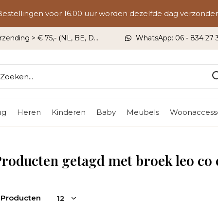
Bestellingen voor 16.00 uur worden dezelfde dag verzonden
rzending > € 75,- (NL, BE, DU)
WhatsApp: 06 - 834 27 33
ng
Heren
Kinderen
Baby
Meubels
Woonaccesso
roducten getagd met broek leo co 
 Producten