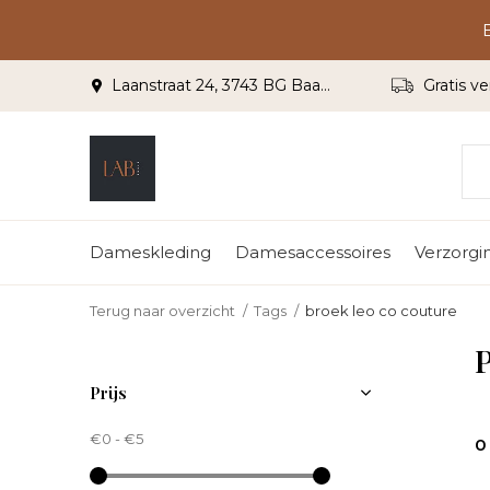
Laanstraat 24, 3743 BG Baarn
Gratis ve
Dameskleding
Damesaccessoires
Verzorgi
Terug naar overzicht
Tags
broek leo co couture
P
Prijs
€0
-
€5
0