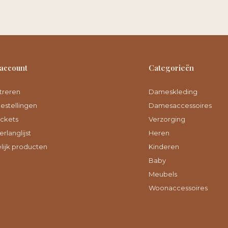
 account
Categorieën
treren
Dameskleding
bestellingen
Damesaccessoires
ickets
Verzorging
erlanglijst
Heren
lijk producten
Kinderen
Baby
Meubels
Woonaccessoires