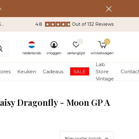
.
3
4.8
Out of 132 Reviews
0
0
nederlands
inloggen
verlanglijst
winkelwagen
Lab.
ires
Keuken
Cadeaus
SALE
Store
Contac
Vintage
aisy Dragonfly - Moon GP A