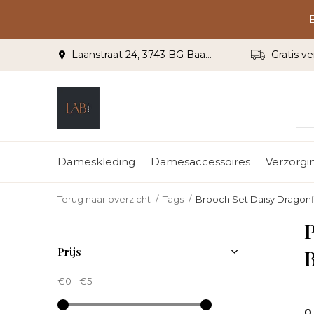
Laanstraat 24, 3743 BG Baarn
Gratis ve
Dameskleding
Damesaccessoires
Verzorgi
Terug naar overzicht
Tags
Brooch Set Daisy Dragonfl
P
Prijs
B
€0
-
€5
0