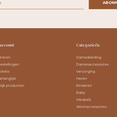
ABON
 account
Categorieën
treren
Dameskleding
bestellingen
Damesaccessoires
ickets
Verzorging
erlanglijst
Heren
lijk producten
Kinderen
Baby
Meubels
Woonaccessoires