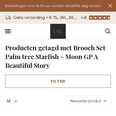
Bestellingen voor 16.00 uur worden dezelfde dag verzonden.
Gratis verzending > € 75,- (NL, BE, DU)
4.8
WhatsApp: 06 - 8
Producten getagd met Brooch Set
Palm tree Starfish - Moon GP A
Beautiful Story
FILTER