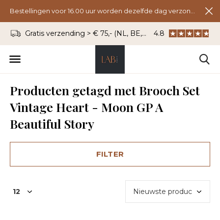
Bestellingen voor 16.00 uur worden dezelfde dag verzonden.
Gratis verzending > € 75,- (NL, BE, DU)
4.8
WhatsApp: 06 - 8
Producten getagd met Brooch Set
Vintage Heart - Moon GP A
Beautiful Story
FILTER