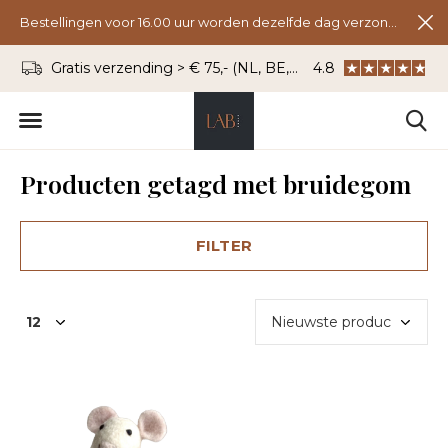
Bestellingen voor 16.00 uur worden dezelfde dag verzonden.
Gratis verzending > € 75,- (NL, BE, DU)
4.8
WhatsApp: 06 - 8
Producten getagd met bruidegom
FILTER