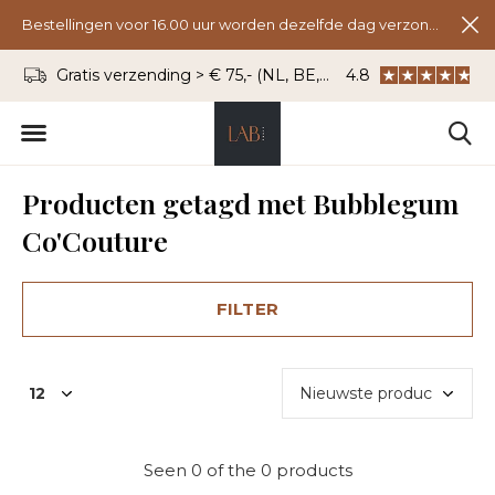
Bestellingen voor 16.00 uur worden dezelfde dag verzonden.
Gratis verzending > € 75,- (NL, BE, DU)
4.8
WhatsApp: 06 - 8
Producten getagd met Bubblegum
Co'Couture
FILTER
Seen 0 of the 0 products