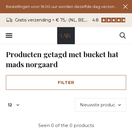
Bestellingen voor 16.00 uur worden dezelfde dag verzonden.
Gratis verzending > € 75,- (NL, BE, DU)
4.8
WhatsApp: 06 - 8
Producten getagd met bucket hat
mads norgaard
FILTER
Seen 0 of the 0 products