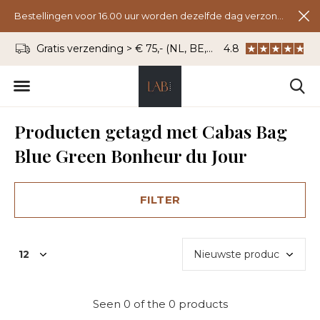
Bestellingen voor 16.00 uur worden dezelfde dag verzonden.
Gratis verzending > € 75,- (NL, BE, DU)
4.8
WhatsApp: 06 - 8
Producten getagd met Cabas Bag
Blue Green Bonheur du Jour
FILTER
Seen 0 of the 0 products