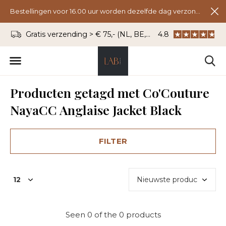
Bestellingen voor 16.00 uur worden dezelfde dag verzonden.
Gratis verzending > € 75,- (NL, BE, DU)
4.8
WhatsApp: 06 - 8
Producten getagd met Co'Couture
NayaCC Anglaise Jacket Black
FILTER
Seen 0 of the 0 products